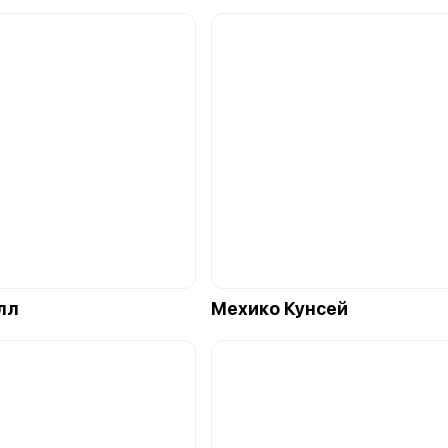
лл
Мехико Кунсей