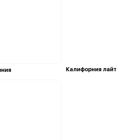
Калифорния лайт
рния