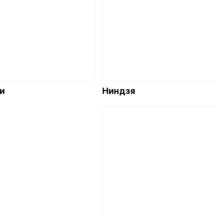
и
Ниндзя